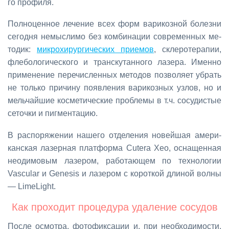
го про­фи­ля.
Пол­но­цен­ное ле­че­ние всех форм ва­ри­коз­ной бо­лез­ни
се­год­ня немыс­ли­мо без ком­би­на­ции со­вре­мен­ных ме­
то­дик:
мик­ро­хи­рур­ги­че­ских при­е­мов
, скле­ро­те­ра­пии,
фле­бо­ло­ги­че­ско­го и тран­с­ку­тан­но­го ла­зе­ра. Имен­но
при­ме­не­ние пе­ре­чис­лен­ных ме­то­дов поз­во­ля­ет убрать
не толь­ко при­чи­ну по­яв­ле­ния ва­ри­коз­ных уз­лов, но и
мель­чай­шие кос­ме­ти­че­ские про­бле­мы в т.ч. со­су­ди­стые
се­точ­ки и пиг­мен­та­цию.
В рас­по­ря­же­нии на­ше­го от­де­ле­ния но­вей­шая аме­ри­
кан­ская ла­зер­ная плат­фор­ма Cutera Xeo, осна­щен­ная
нео­ди­мо­вым ла­зе­ром, ра­бо­та­ю­щем по тех­но­ло­гии
Vascular и Genesis и ла­зе­ром с ко­рот­кой дли­ной вол­ны
— LimeLight.
Как про­хо­дит про­це­ду­ра уда­ле­ние со­су­дов
По­сле осмот­ра, фо­то­фик­са­ции и, при необ­хо­ди­мо­сти,