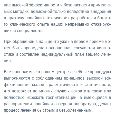
ние вы­со­кой эф­фек­тив­но­сти и без­опас­но­сти при­ме­ня­е­
мых ме­то­дик, воз­мож­ной толь­ко вслед­ствие внед­ре­ния
в прак­ти­ку но­вей­ших тех­ни­че­ских раз­ра­бо­ток и бо­га­то­
го кли­ни­че­ско­го опы­та на­ших непре­рыв­но ста­жи­ру­ю­
щих­ся спе­ци­а­ли­стов.
При об­ра­ще­нии в наш центр уже на пер­вом при­е­ме мо­
жет быть про­ве­де­на пол­но­цен­ная со­су­ди­стая ди­а­гно­
сти­ка и со­став­лен ин­ди­ви­ду­аль­ный план ва­ше­го ле­че­
ния.
Все про­во­ди­мые в на­шем цен­тре ле­чеб­ные про­це­ду­ры
вы­пол­ня­ют­ся с со­блю­де­ни­ем прин­ци­пов вы­со­кой эф­
фек­тив­но­сти, ма­лой трав­ма­тич­но­сти и эс­те­тич­но­сти,
что поз­во­ля­ет во мно­гих слу­ча­ях со­кра­тить сро­ки или
пол­но­стью из­бе­жать гос­пи­та­ли­за­ции, а име­ю­ща­я­ся в
рас­по­ря­же­нии но­вей­шая ла­зер­ная ап­па­ра­ту­ра, де­ла­ет
про­цесс ле­че­ния быст­рым и без­бо­лез­нен­ным.