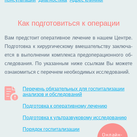
Как подготовиться к операции
Вам пред­сто­ит опе­ра­тив­ное ле­че­ние в на­шем Цен­тре.
Под­го­тов­ка к хи­рур­ги­че­ско­му вме­ша­тель­ству за­клю­ча­
ет­ся в вы­пол­не­нии ком­плек­са пред­опе­ра­ци­он­но­го об­
сле­до­ва­ния. По ука­зан­ным ни­же ссыл­кам Вы мо­же­те
озна­ко­мить­ся с пе­реч­нем необ­хо­ди­мых ис­сле­до­ва­ний.
Перечень обязательных для госпитализации
анализов и обследований
Подготовка к оперативному лечению
Подготовка к ультразвуковому исследованию
Порядок госпитализации
Онлайн-