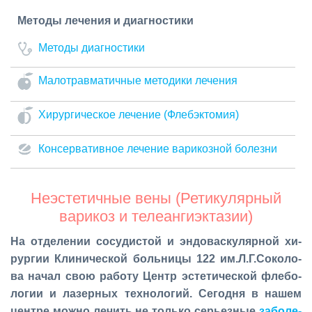
Методы лечения и диагностики
Методы диагностики
Малотравматичные методики лечения
Хирургическое лечение (Флебэктомия)
Консервативное лечение варикозной болезни
Неэстетичные вены (Ретикулярный
варикоз и телеангиэктазии)
На от­де­ле­нии со­су­ди­стой и эн­до­вас­ку­ляр­ной хи­
рур­гии Кли­ни­че­ской боль­ни­цы 122 им.Л.Г.Со­ко­ло­
ва на­чал свою ра­бо­ту Центр эс­те­ти­че­ской фле­бо­
ло­гии и ла­зер­ных тех­но­ло­гий. Се­год­ня в на­шем
цен­тре мож­но ле­чить не толь­ко се­рьез­ные
за­бо­ле­