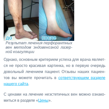
Ре­зуль­тат ле­че­ния пер­фо­рант­ных
вен ме­то­дом эн­до­ве­ноз­ной ла­зер­
ной ко­а­гу­ля­ции
Од­на­ко, ос­нов­ным кри­те­ри­ем успе­ха для вра­ча яв­ля­ет­
ся не про­сто кра­си­вая кар­тин­ка, но в первую оче­редь
до­воль­ный ле­че­ни­ем па­ци­ент. От­зы­вы на­ших па­ци­ен­
тов вы мо­же­те про­чи­тать в
со­т­вет­ству­ю­щем раз­де­ле
на­ше­го сай­та
.
С це­на­ми на ле­че­ние неэс­те­тич­ных вен мож­но озна­ко­
мить­ся в раз­де­ле «
Це­ны
».