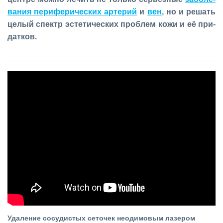
ва­ния пе­ри­фе­ри­че­ских ар­те­рий
и
вен
, но и ре­шать
це­лый спектр эс­те­ти­че­ских про­блем ко­жи и её при­
дат­ков.
Удаление сосудистых сеточек неодимовым лазером