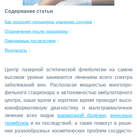
Содержание статьи
Как проходит процедура удаление сосудов
↓
Ограничения после процедуры
↓
Ожидаемые последствия
↓
Результаты
↓
Центр ла­зер­ной эс­те­ти­че­ской фле­бо­ло­гии на са­мом
вы­со­ком уровне за­ни­ма­ет­ся ле­че­ни­ем все­го спек­тра
за­бо­ле­ва­ний вен. Рас­по­ла­гая мощ­но­стью мно­го­про­
филь­но­го ста­ци­о­на­ра и ав­то­ном­но­стью ам­бу­ла­тор­но­го
цен­тра, на­ши вра­чи в ко­рот­кое вре­мя про­во­дят вы­со­
ко­ин­фор­ма­тив­ную ди­а­гно­сти­ку и ма­ло­трав­ма­тич­ное
ле­че­ние всех ви­дов
ва­ри­коз­ной бо­лез­ни
,
ве­ноз­ных
тром­бо­зов
и их по­след­ствий, а та­к­же по­мо­гут в ре­ше­
нии раз­но­об­раз­ных кос­ме­ти­че­ских про­блем со­су­ди­сто­