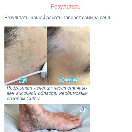
Ре­зуль­та­ты
Ре­зуль­та­ты на­шей ра­бо­ты го­во­рят са­ми за се­бя.
Ре­зуль­тат ле­че­ния неэс­те­тич­ных
вен ви­соч­ной об­ла­сти нео­ди­мо­вым
ла­зе­ром Cutera