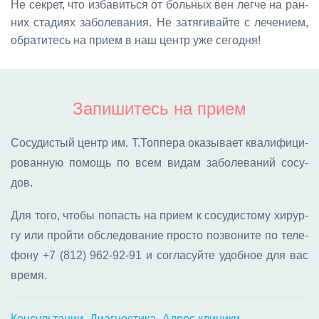
Не сек­рет, что из­ба­вить­ся от боль­ных вен лег­че на ран­
них ста­ди­ях за­бо­ле­ва­ния. Не за­тя­ги­вай­те с ле­че­ни­ем,
об­ра­ти­тесь на при­ем в наш центр уже се­год­ня!
Запишитесь на прием
Со­су­ди­стый центр им. Т.Топ­пе­ра ока­зы­ва­ет ква­ли­фи­ци­
ро­ван­ную по­мощь по всем ви­дам за­бо­ле­ва­ний со­су­
дов.
Для то­го, что­бы по­пасть на при­ем к со­су­ди­сто­му хи­рур­
гу или прой­ти об­сле­до­ва­ние про­сто по­зво­ни­те по те­ле­
фо­ну
+7 (812) 962-92-91
и со­гла­суй­те удоб­ное для вас
вре­мя.
Консультации
Диагностика
Адрес клиники