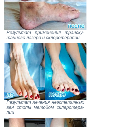
Ре­зуль­тат при­ме­не­ния тран­с­ку­
тан­но­го ла­зе­ра и скле­ро­те­ра­пии
Ре­зуль­тат ле­че­ния неэс­те­тич­ных
вен сто­пы ме­то­дом скле­ро­те­ра­
пии