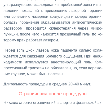
уль­тра­зву­ко­во­го ис­сле­до­ва­ния про­блем­ной зо­ны и вы­
яв­ле­нии по­ка­за­ний к при­ме­не­нию ла­зер­ной те­ра­пии
или со­че­та­нию ла­зер­ной ко­а­гу­ля­ции и скле­ро­те­ра­пии,
об­ласть по­ра­же­ния об­ра­ба­ты­ва­ет­ся ан­ти­сеп­ти­че­ским
рас­тво­ром, про­во­дит­ся скле­ро­те­ра­пия че­рез мик­ро­
пунк­ции, по­сле че­го на­но­сит­ся про­зрач­ный гель, по ко­
то­ро­му врач ра­бо­та­ет ла­зе­ром.
Пе­ред вспыш­кой ла­зе­ра ко­жа па­ци­ен­та силь­но охла­
жда­ет­ся для сни­же­ния бо­ле­во­го ощу­ще­ния. При необ­
хо­ди­мо­сти ис­поль­зу­ет­ся ане­сте­зи­ру­ю­щий гель. Ком­
прес­си­он­ный три­ко­таж не обя­за­те­лен, но, ес­ли по­ра­же­
ние круп­ное, мо­жет быть по­ле­зен.
Дли­тель­ность про­це­ду­ры в сред­нем 20–40 ми­нут.
Огра­ни­че­ния по­сле про­це­ду­ры
Ни­ка­ких стро­гих огра­ни­че­ний в спор­те и фи­зи­че­ской ак­