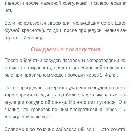
тив­но­сти по­сле ла­зер­ной ко­а­гу­ля­ции и скле­ро­те­ра­пии
нет.
Ес­ли ис­поль­зу­ет­ся ла­зер для мель­чай­ших се­ток (диф­
фуз­ной крас­но­ты), то до и по­сле про­це­ду­ры нель­зя за­
го­рать 1-2 ме­ся­ца.
Ожи­да­е­мые по­след­ствия
По­сле об­ра­бот­ки со­су­дов ла­зе­ром и скле­ро­те­ра­пии ко­
жа мо­жет по­крас­неть, по­явить­ся неболь­шой отек, ко­то­
рые при пра­виль­ном ухо­де про­хо­дят че­рез 1–4 дня.
По­сле про­це­ду­ры ла­зер­но­го уда­ле­ния со­су­дов на неко­
то­рое вре­мя со­су­ды ста­нут бо­лее за­мет­ным за счет ко­
а­гу­ля­ции со­су­ди­стой стен­ки. Но не сто­ит пу­гать­ся! Это
зна­чит, что кро­во­ток по ним пре­кра­тил­ся и че­рез 1–3
ме­ся­ца они ис­чез­нут.
Со­вре­мен­ное ле­че­ние за­бо­ле­ва­ний вен — это со­че­та­