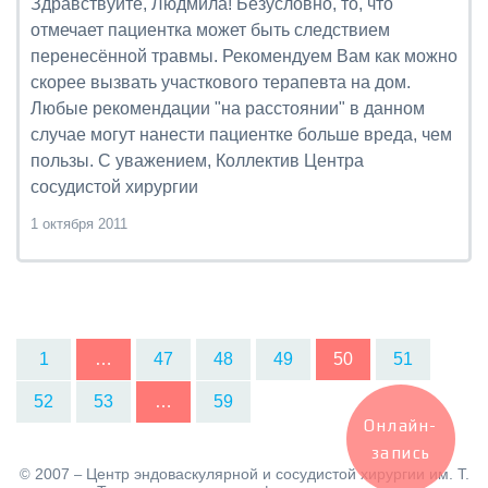
Здравствуйте, Людмила! Безусловно, то, что
отмечает пациентка может быть следствием
перенесённой травмы. Рекомендуем Вам как можно
скорее вызвать участкового терапевта на дом.
Любые рекомендации "на расстоянии" в данном
случае могут нанести пациентке больше вреда, чем
пользы. С уважением, Коллектив Центра
сосудистой хирургии
1 октября 2011
1
…
47
48
49
50
51
52
53
…
59
Онлайн-
запись
2007
Центр эндоваскулярной и сосудистой хирургии им. Т.
©
–