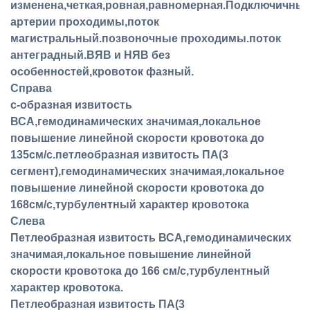
изменена,четкая,ровная,равномерная.Подключичны
артерии проходимы,поток
магистральный.позвоночные проходимы.поток
антеградный.ВЯВ и НЯВ без
особенностей,кровоток фазный.
Справа
с-образная извитость
ВСА,гемодинамических значимая,локальное
повышение линейной скорости кровотока до
135см/с.петлеобразная извитость ПА(3
сегмент),гемодинамических значимая,локальное
повышение линейной скорости кровотока до
168см/с,турбулентный характер кровотока
Слева
Петлеобразная извитость ВСА,гемодинамических
значимая,локальное повышение линейной
скорости кровотока до 166 см/с,турбулентный
характер кровотока.
Петлеобразная извитость ПА(3