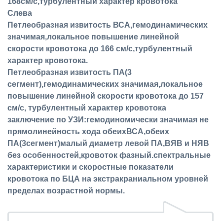
168см/с,турбулентный характер кровотока
Слева
Петлеобразная извитость ВСА,гемодинамических
значимая,локальное повышение линейной
скорости кровотока до 166 см/с,турбулентный
характер кровотока.
Петлеобразная извитость ПА(3
сегмент),гемодинамических значимая,локальное
повышение линейной скорости кровотока до 157
см/с, турбулентный характер кровотока
заключение по УЗИ:гемодиномически значимая не
прямолинейность хода обеихВСА,обеих
ПА(3сегмент)малый диаметр левой ПА,ВЯВ и НЯВ
без особенностей,кровоток фазный.спектральные
характеристики и скоростные показатели
кровотока по БЦА на экстракраниальном уровней
пределах возрастной нормы.