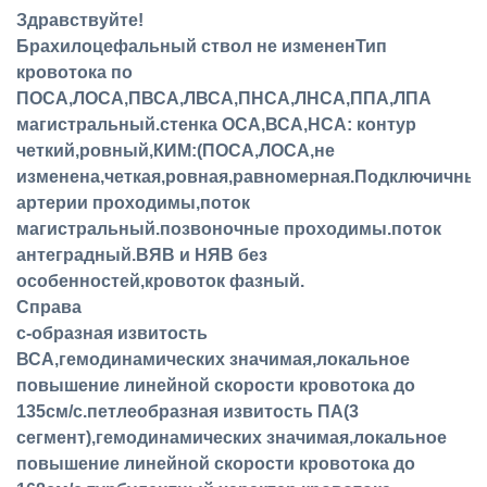
Здравствуйте!
Брахилоцефальный ствол не измененТип
кровотока по
ПОСА,ЛОСА,ПВСА,ЛВСА,ПНСА,ЛНСА,ППА,ЛПА
магистральный.стенка ОСА,ВСА,НСА: контур
четкий,ровный,КИМ:(ПОСА,ЛОСА,не
изменена,четкая,ровная,равномерная.Подключичны
артерии проходимы,поток
магистральный.позвоночные проходимы.поток
антеградный.ВЯВ и НЯВ без
особенностей,кровоток фазный.
Справа
с-образная извитость
ВСА,гемодинамических значимая,локальное
повышение линейной скорости кровотока до
135см/с.петлеобразная извитость ПА(3
сегмент),гемодинамических значимая,локальное
повышение линейной скорости кровотока до