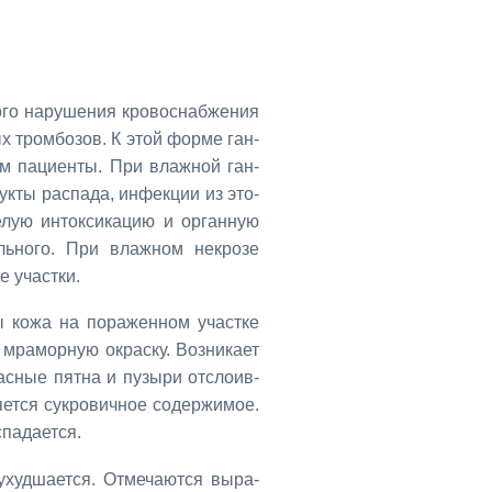
о­го на­ру­ше­ния кро­во­снаб­же­ния
­ных тром­бо­зов. К этой фор­ме ган­
м па­ци­ен­ты. При влаж­ной ган­
ук­ты рас­па­да, ин­фек­ции из это­
­лую ин­ток­си­ка­цию и ор­ган­ную
оль­но­го. При влаж­ном некро­зе
е участ­ки.
ы ко­жа на по­ра­жен­ном участ­ке
т мра­мор­ную окрас­ку. Воз­ни­ка­ет
ас­ные пят­на и пу­зы­ри от­сло­ив­
­ет­ся су­кро­вич­ное со­дер­жи­мое.
па­да­ет­ся.
худ­ша­ет­ся. От­ме­ча­ют­ся вы­ра­