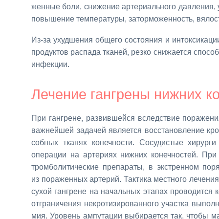
жен­ные бо­ли, сни­же­ние ар­те­ри­аль­но­го дав­ле­ния,
по­вы­ше­ние тем­пе­ра­ту­ры, за­тор­мо­жен­ность, вя­лос
Из-за ухуд­ше­ния об­ще­го со­сто­я­ния и ин­ток­си­ка­ц
про­дук­тов рас­па­да тка­ней, рез­ко сни­жа­ет­ся спо­соб
ин­фек­ции.
Ле­че­ние ган­гре­ны ниж­них ко
При ган­грене, раз­вив­шей­ся вслед­ствие по­ра­же­ния
важ­ней­шей за­да­чей яв­ля­ет­ся вос­ста­нов­ле­ние кр
соб­ных тка­нях ко­неч­но­сти. Со­су­ди­стые хи­рур­ги
опе­ра­ции на ар­те­ри­ях ниж­них ко­неч­но­стей. При 
тром­бо­ли­ти­че­ские пре­па­ра­ты, в экс­трен­ном по­р
из по­ра­жен­ных ар­те­рий. Так­ти­ка мест­но­го ле­че­ни
су­хой ган­грене на на­чаль­ных эта­пах про­во­дит­ся к
от­гра­ни­че­ния некро­ти­зи­ро­ван­но­го участ­ка вы­пол­
мия. Уро­вень ам­пу­та­ции вы­би­ра­ет­ся так, что­бы м