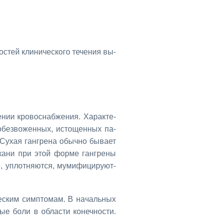
­стей кли­ни­че­ско­го те­че­ния вы­
­нии кро­во­снаб­же­ния. Ха­рак­те­
обез­во­жен­ных, ис­то­щен­ных па­
. Су­хая ган­гре­на обыч­но бы­ва­ет
 Тка­ни при этой фор­ме ган­гре­ны
, уплот­ня­ют­ся, му­ми­фи­ци­ру­ют­
че­ским симп­то­мам. В на­чаль­ных
ные бо­ли в об­ла­сти ко­неч­но­сти.