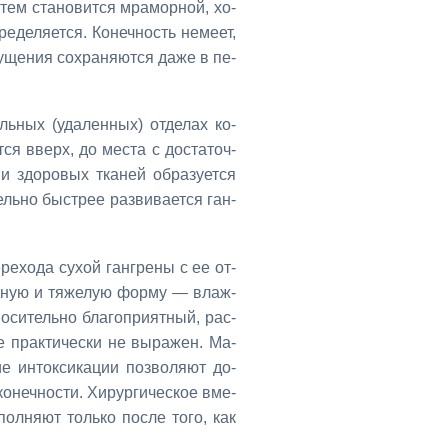
а­тем ста­но­вит­ся мра­мор­ной, хо­
е­де­ля­ет­ся. Ко­неч­ность неме­ет,
у­ще­ния со­хра­ня­ют­ся да­же в пе­
аль­ных (уда­лен­ных) от­де­лах ко­
ет­ся вверх, до ме­ста с до­ста­точ­
 здо­ро­вых тка­ней об­ра­зу­ет­ся
ель­но быст­рее раз­ви­ва­ет­ся ган­
е­хо­да су­хой ган­гре­ны с ее от­
пас­ную и тя­же­лую фор­му — влаж­
о­си­тель­но бла­го­при­ят­ный, рас­
е прак­ти­че­ски не вы­ра­жен. Ма­
ие ин­ток­си­ка­ции поз­во­ля­ют до­
о­неч­но­сти. Хи­рур­ги­че­ское вме­
л­ня­ют толь­ко по­сле то­го, как