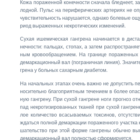
Ко­жа по­ра­жен­ной ко­неч­но­сти сна­ча­ла блед­не­ет, з
лод­ной. Пульс на пе­ри­фе­ри­че­ских ар­те­ри­ях не опр
чув­стви­тель­ность на­ру­ша­ет­ся, од­на­ко бо­ле­вые ощ
ри­од вы­ра­жен­ных некро­ти­че­ских из­ме­не­ний.
Су­хая ише­ми­че­ская ган­гре­на на­чи­на­ет­ся в ди­ст
неч­но­сти: паль­цах, сто­пах, а за­тем рас­про­стра­ня­
ным кро­во­об­ра­ще­ни­ем. На гра­ни­це по­ра­жен­ных и
де­мар­ка­ци­он­ный вал (по­гра­нич­ная ли­ния). Зна­чи­т
гре­на у боль­ных са­хар­ным диа­бе­том.
На на­чаль­ных эта­пах очень важ­но не до­пу­стить пе­р
но­си­тель­но бла­го­при­ят­ным те­че­ни­ем в бо­лее о
ную ган­гре­ну. При су­хой ган­грене но­ги про­гноз от­н
пад некро­ти­зи­ро­ван­ных тка­ней при су­хой ган­грен
лое ко­ли­че­ство вса­сы­ва­е­мых ток­си­нов, от­сут­ств
ждать­ся пол­ной де­мар­ка­ции по­ра­жен­но­го участ­ка к
ша­тель­ство при этой фор­ме ган­гре­ны обыч­но вы­по
де­мар­ка­ци­он­ный вал пол­но­стью сфор­ми­ру­ет­ся.