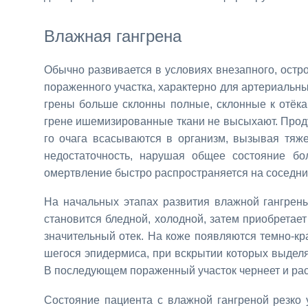
Влаж­ная ган­гре­на
Обыч­но раз­ви­ва­ет­ся в усло­ви­ях вне­зап­но­го, остр
по­ра­жен­но­го участ­ка, ха­рак­тер­но для ар­те­ри­аль
гре­ны боль­ше склон­ны пол­ные, склон­ные к отё­ка
грене ише­ми­зи­ро­ван­ные тка­ни не вы­сы­ха­ют. Про­д
го оча­га вса­сы­ва­ют­ся в ор­га­низм, вы­зы­вая тя­же
недо­ста­точ­ность, на­ру­шая об­щее со­сто­я­ние б
омертв­ле­ние быст­ро рас­про­стра­ня­ет­ся на со­сед­ни
На на­чаль­ных эта­пах раз­ви­тия влаж­ной ган­гре­н
ста­но­вит­ся блед­ной, хо­лод­ной, за­тем при­об­ре­та­е
зна­чи­тель­ный отек. На ко­же по­яв­ля­ют­ся тем­но-кр
ше­го­ся эпи­дер­ми­са, при вскры­тии ко­то­рых вы­де­ля
В по­сле­ду­ю­щем по­ра­жен­ный уча­сток чер­не­ет и рас­
Со­сто­я­ние па­ци­ен­та с влаж­ной ган­гре­ной рез­ко у