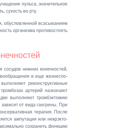
 уча­ще­ние пуль­са, зна­чи­тель­ное
ть, су­хость во рту.
ии, обу­слов­лен­ной вса­сы­ва­ни­ем
­ность ор­га­низ­ма про­ти­во­сто­ять
­неч­но­стей
 со­су­дов ниж­них ко­неч­но­стей,
о­во­об­ра­ще­ния в еще жиз­не­спо­
 вы­пол­ня­ют ре­кон­струк­тив­ные
тром­бо­зах ар­те­рий на­зна­ча­ют
яд­ке вы­пол­ня­ют тром­б­эк­то­мию
я за­ви­сит от ви­да ган­гре­ны. При
он­сер­ва­тив­ная те­ра­пия. По­сле
ня­ет­ся ам­пу­та­ция или некр­эк­то­
ак­си­маль­но со­хра­нить функ­цию