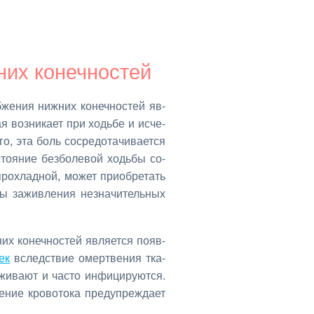
них ко­неч­но­стей
­же­ния ниж­них ко­неч­но­стей яв­
я воз­ни­ка­ет при ходь­бе и ис­че­
о, эта боль со­сре­до­та­чи­ва­ет­ся
то­я­ние без­бо­ле­вой ходь­бы со­
 про­хлад­ной, мо­жет при­об­ре­тать
ы за­жив­ле­ния незна­чи­тель­ных
их ко­неч­но­стей яв­ля­ет­ся по­яв­
чек
вслед­ствие омерт­ве­ния тка­
и­ва­ют и ча­сто ин­фи­ци­ру­ют­ся.
­ние кро­во­то­ка пре­ду­пре­жда­ет