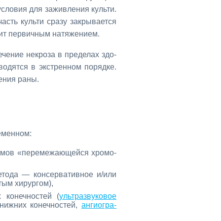
усло­вия для за­жив­ле­ния куль­ти.
асть куль­ти сра­зу за­кры­ва­ет­ся
ит пер­вич­ным на­тя­же­ни­ем.
­че­ние некро­за в пре­де­лах здо­
во­дят­ся в экс­трен­ном по­ряд­ке.
е­ния ра­ны.
е­мен­ном:
о­мов «пе­ре­ме­жа­ю­щей­ся хро­мо­
е­то­да — кон­сер­ва­тив­ное и/или
стым хи­рур­гом),
х ко­неч­но­стей (
уль­тра­зву­ко­вое
ниж­них ко­неч­но­стей,
ан­гио­гра­