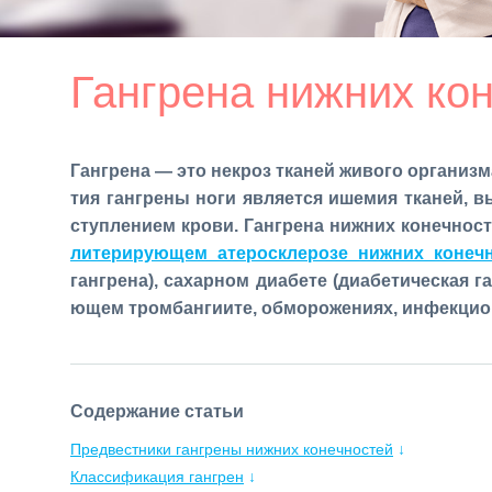
Гангрена нижних ко
Ган­гре­на — это некроз тка­ней жи­во­го ор­га­низ­м
тия ган­гре­ны но­ги яв­ля­ет­ся ише­мия тка­ней, 
ступ­ле­ни­ем кро­ви. Ган­гре­на ниж­них ко­неч­но­с
ли­те­ри­ру­ю­щем ате­ро­скле­ро­зе ниж­них ко­неч­
ган­гре­на), са­хар­ном диа­бе­те (диа­бе­ти­че­ская га
ю­щем тром­бан­ги­и­те, об­мо­ро­же­ни­ях, ин­фек­ци­о
Содержание статьи
Предвестники гангрены нижних конечностей
↓
Классификация гангрен
↓