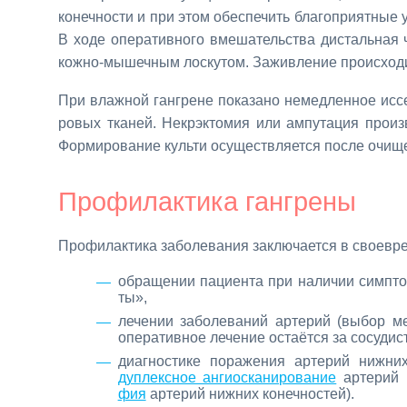
ко­неч­но­сти и при этом обес­пе­чить бла­го­при­ят­ные 
В хо­де опе­ра­тив­но­го вме­ша­тель­ства ди­сталь­ная ч
кож­но-мы­шеч­ным лос­ку­том. За­жив­ле­ние про­ис­хо­д
При влаж­ной ган­грене по­ка­за­но немед­лен­ное ис­се
ро­вых тка­ней. Некр­эк­то­мия или ам­пу­та­ция про­из­
Фор­ми­ро­ва­ние куль­ти осу­ществ­ля­ет­ся по­сле очи­щ
Про­фи­лак­ти­ка ган­гре­ны
Про­фи­лак­ти­ка за­бо­ле­ва­ния за­клю­ча­ет­ся в свое­вр
об­ра­ще­нии па­ци­ен­та при на­ли­чии симп­т
ты»,
ле­че­нии за­бо­ле­ва­ний ар­те­рий (вы­бор м
опе­ра­тив­ное ле­че­ние оста­ёт­ся за со­су­ди­
ди­а­гно­сти­ке по­ра­же­ния ар­те­рий ниж­ни
дуп­лекс­ное ан­гиос­ка­ни­ро­ва­ние
ар­те­рий 
фия
ар­те­рий ниж­них ко­неч­но­стей).