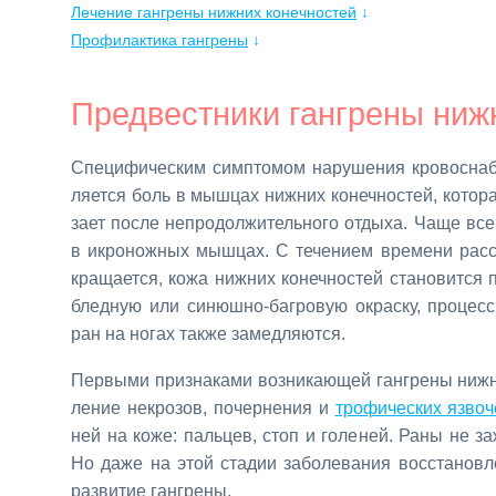
Лечение гангрены нижних конечностей
↓
Профилактика гангрены
↓
Пред­вест­ни­ки ган­гре­ны ниж­
Спе­ци­фи­че­ским симп­то­мом на­ру­ше­ния кро­во­снаб
ля­ет­ся боль в мыш­цах ниж­них ко­неч­но­стей, ко­то­ра
за­ет по­сле непро­дол­жи­тель­но­го от­ды­ха. Ча­ще все­г
в ик­ро­нож­ных мыш­цах. С те­че­ни­ем вре­ме­ни рас­с
кра­ща­ет­ся, ко­жа ниж­них ко­неч­но­стей ста­но­вит­ся
блед­ную или си­нюш­но-баг­ро­вую окрас­ку, про­цес­с
ран на но­гах та­к­же за­мед­ля­ют­ся.
Пер­вы­ми при­зна­ка­ми воз­ни­ка­ю­щей ган­гре­ны ниж­н
ле­ние некро­зов, по­чер­не­ния и
тро­фи­че­ских яз­во­
ней на ко­же: паль­цев, стоп и го­ле­ней. Ра­ны не за­ж
Но да­же на этой ста­дии за­бо­ле­ва­ния вос­ста­нов­ле
раз­ви­тие ган­гре­ны.