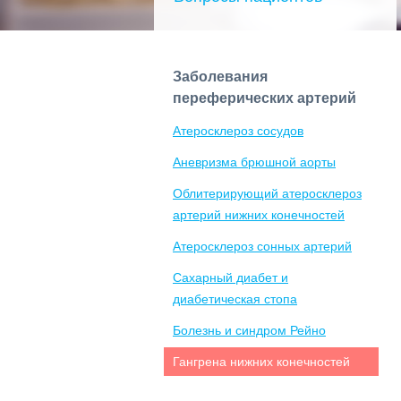
Заболевания
переферических артерий
Атеросклероз сосудов
Аневризма брюшной аорты
Облитерирующий атеросклероз
артерий нижних конечностей
Атеросклероз сонных артерий
Сахарный диабет и
диабетическая стопа
Болезнь и синдром Рейно
Гангрена нижних конечностей