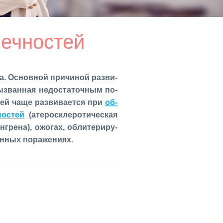
нечностей
а. Ос­нов­ной при­чи­ной раз­ви­
вы­зван­ная недо­ста­точ­ным по­
тей ча­ще раз­ви­ва­ет­ся при
об­
но­стей
(ате­ро­скле­ро­ти­че­ская
н­гре­на), ожо­гах, об­ли­те­ри­ру­
н­ных по­ра­же­ни­ях.