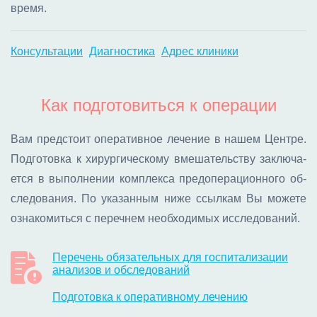
вре­мя.
Консультации
Диагностика
Адрес клиники
Как подготовиться к операции
Вам пред­сто­ит опе­ра­тив­ное ле­че­ние в на­шем Цен­тре.
Под­го­тов­ка к хи­рур­ги­че­ско­му вме­ша­тель­ству за­клю­ча­
ет­ся в вы­пол­не­нии ком­плек­са пред­опе­ра­ци­он­но­го об­
сле­до­ва­ния. По ука­зан­ным ни­же ссыл­кам Вы мо­же­те
озна­ко­мить­ся с пе­реч­нем необ­хо­ди­мых ис­сле­до­ва­ний.
Перечень обязательных для госпитализации
анализов и обследований
Подготовка к оперативному лечению