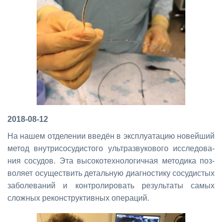
2018-08-12
На на­шем от­де­ле­нии вве­дён в экс­плу­а­та­цию но­вей­ший
ме­тод внут­ри­со­су­ди­сто­го уль­тра­зву­ко­во­го ис­сле­до­ва­
ния со­су­дов. Эта вы­со­ко­тех­но­ло­гич­ная ме­то­ди­ка поз­
во­ля­ет осу­ще­ствить де­таль­ную ди­а­гно­сти­ку со­су­ди­стых
за­бо­ле­ва­ний и кон­тро­ли­ро­вать ре­зуль­та­ты са­мых
слож­ных ре­кон­струк­тив­ных опе­ра­ций.