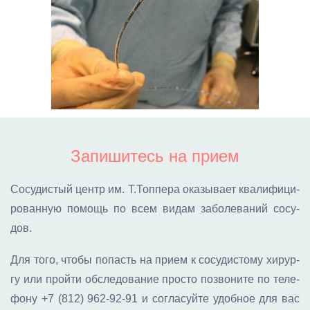
Запишитесь на прием
Со­су­ди­стый центр им. Т.Топ­пе­ра ока­зы­ва­ет ква­ли­фи­ци­
ро­ван­ную по­мощь по всем ви­дам за­бо­ле­ва­ний со­су­
дов.
Для то­го, что­бы по­пасть на при­ем к со­су­ди­сто­му хи­рур­
гу или прой­ти об­сле­до­ва­ние про­сто по­зво­ни­те по те­ле­
фо­ну
+7 (812) 962-92-91
и со­гла­суй­те удоб­ное для вас