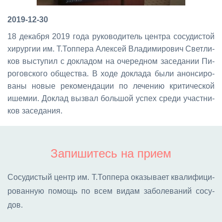
2019-12-30
18 де­каб­ря 2019 го­да ру­ко­во­ди­тель цен­тра со­су­ди­стой
хи­рур­гии им. Т.Топ­пе­ра Алек­сей Вла­ди­ми­ро­вич Свет­ли­
ков вы­сту­пил с до­кла­дом на оче­ред­ном за­се­да­нии Пи­
ро­гов­ско­го об­ще­ства. В хо­де до­кла­да бы­ли анон­си­ро­
ва­ны но­вые ре­ко­мен­да­ции по ле­че­нию кри­ти­че­ской
ише­мии. До­клад вы­звал боль­шой успех сре­ди участ­ни­
ков за­се­да­ния.
Запишитесь на прием
Со­су­ди­стый центр им. Т.Топ­пе­ра ока­зы­ва­ет ква­ли­фи­ци­
ро­ван­ную по­мощь по всем ви­дам за­бо­ле­ва­ний со­су­
дов.