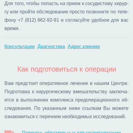
Для то­го, что­бы по­пасть на при­ем к со­су­ди­сто­му хи­рур­
гу или прой­ти об­сле­до­ва­ние про­сто по­зво­ни­те по те­ле­
фо­ну
+7 (812) 962-92-91
и со­гла­суй­те удоб­ное для вас
вре­мя.
Консультации
Диагностика
Адрес клиники
Как подготовиться к операции
Вам пред­сто­ит опе­ра­тив­ное ле­че­ние в на­шем Цен­тре.
Под­го­тов­ка к хи­рур­ги­че­ско­му вме­ша­тель­ству за­клю­ча­
ет­ся в вы­пол­не­нии ком­плек­са пред­опе­ра­ци­он­но­го об­
сле­до­ва­ния. По ука­зан­ным ни­же ссыл­кам Вы мо­же­те
озна­ко­мить­ся с пе­реч­нем необ­хо­ди­мых ис­сле­до­ва­ний.
Перечень обязательных для госпитализации