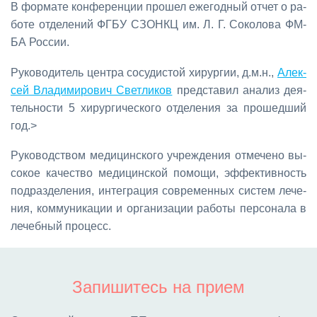
В фор­ма­те кон­фе­рен­ции про­шел еже­год­ный от­чет о ра­
бо­те от­де­ле­ний ФГ­БУ СЗОНКЦ им. Л. Г. Со­ко­ло­ва ФМ­
БА Рос­сии.
Ру­ко­во­ди­тель цен­тра со­су­ди­стой хи­рур­гии, д.м.н.,
Алек­
сей Вла­ди­ми­ро­вич Свет­ли­ков
пред­ста­вил ана­лиз де­я­
тель­но­сти 5 хи­рур­ги­че­ско­го от­де­ле­ния за про­шед­ший
год.>
Ру­ко­вод­ством ме­ди­цин­ско­го учре­жде­ния от­ме­че­но вы­
со­кое ка­че­ство ме­ди­цин­ской по­мо­щи, эф­фек­тив­ность
под­раз­де­ле­ния, ин­те­гра­ция со­вре­мен­ных си­стем ле­че­
ния, ком­му­ни­ка­ции и ор­га­ни­за­ции ра­бо­ты пер­со­на­ла в
ле­чеб­ный про­цесс.
Запишитесь на прием