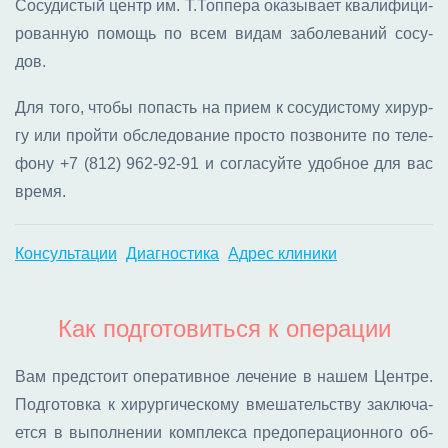
Со­су­ди­стый центр им. Т.Топ­пе­ра ока­зы­ва­ет ква­ли­фи­ци­
ро­ван­ную по­мощь по всем ви­дам за­бо­ле­ва­ний со­су­
дов.
Для то­го, что­бы по­пасть на при­ем к со­су­ди­сто­му хи­рур­
гу или прой­ти об­сле­до­ва­ние про­сто по­зво­ни­те по те­ле­
фо­ну
+7 (812) 962-92-91
и со­гла­суй­те удоб­ное для вас
вре­мя.
Консультации
Диагностика
Адрес клиники
Как подготовиться к операции
Вам пред­сто­ит опе­ра­тив­ное ле­че­ние в на­шем Цен­тре.
Под­го­тов­ка к хи­рур­ги­че­ско­му вме­ша­тель­ству за­клю­ча­
ет­ся в вы­пол­не­нии ком­плек­са пред­опе­ра­ци­он­но­го об­