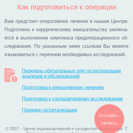
Как подготовиться к операции
Вам пред­сто­ит опе­ра­тив­ное ле­че­ние в на­шем Цен­тре.
Под­го­тов­ка к хи­рур­ги­че­ско­му вме­ша­тель­ству за­клю­ча­
ет­ся в вы­пол­не­нии ком­плек­са пред­опе­ра­ци­он­но­го об­
сле­до­ва­ния. По ука­зан­ным ни­же ссыл­кам Вы мо­же­те
озна­ко­мить­ся с пе­реч­нем необ­хо­ди­мых ис­сле­до­ва­ний.
Перечень обязательных для госпитализации
анализов и обследований
Подготовка к оперативному лечению
Подготовка к ультразвуковому исследованию
Порядок госпитализации
Онлайн-
запись
2007
Центр эндоваскулярной и сосудистой хирургии им. Т.
©
–