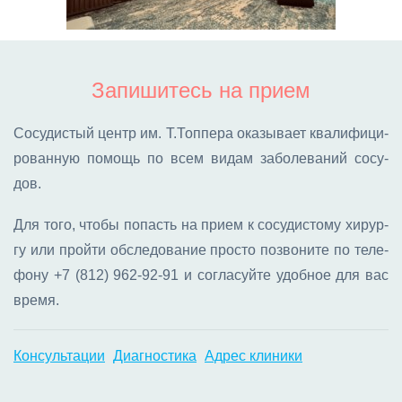
Запишитесь на прием
Со­су­ди­стый центр им. Т.Топ­пе­ра ока­зы­ва­ет ква­ли­фи­ци­
ро­ван­ную по­мощь по всем ви­дам за­бо­ле­ва­ний со­су­
дов.
Для то­го, что­бы по­пасть на при­ем к со­су­ди­сто­му хи­рур­
гу или прой­ти об­сле­до­ва­ние про­сто по­зво­ни­те по те­ле­
фо­ну
+7 (812) 962-92-91
и со­гла­суй­те удоб­ное для вас
вре­мя.
Консультации
Диагностика
Адрес клиники