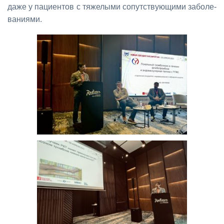
да­же у па­ци­ен­тов с тя­же­лы­ми со­пут­ству­ю­щи­ми за­бо­ле­
ва­ни­я­ми.