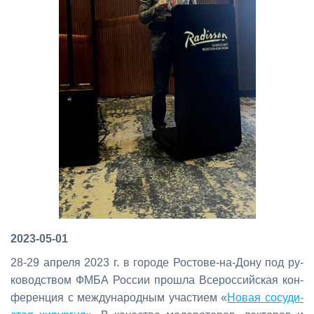
2023-05-01
28-29 ап­ре­ля 2023 г. в го­ро­де Ро­сто­ве-на-До­ну под ру­
ко­вод­ством ФМ­БА Рос­сии про­шла Все­рос­сий­ская кон­
фе­рен­ция с меж­ду­на­род­ным уча­сти­ем «
Но­вая со­су­ди­