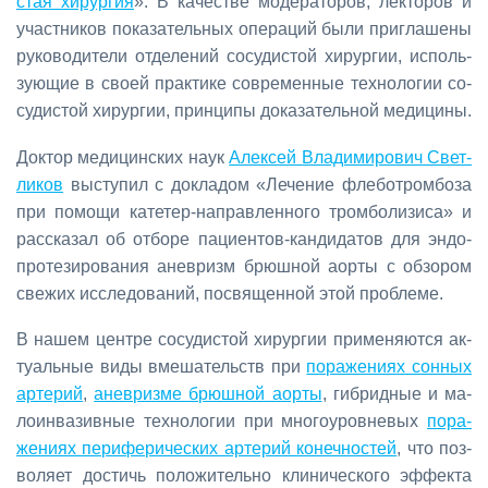
стая хи­рур­гия
». В ка­че­стве мо­де­ра­то­ров, лек­то­ров и
участ­ни­ков по­ка­за­тель­ных опе­ра­ций бы­ли при­гла­ше­ны
ру­ко­во­ди­те­ли от­де­ле­ний со­су­ди­стой хи­рур­гии, ис­поль­
зу­ю­щие в сво­ей прак­ти­ке со­вре­мен­ные тех­но­ло­гии со­
су­ди­стой хи­рур­гии, прин­ци­пы до­ка­за­тель­ной ме­ди­ци­ны.
Док­тор ме­ди­цин­ских на­ук
Алек­сей Вла­ди­ми­ро­вич Свет­
ли­ков
вы­сту­пил с до­кла­дом «Ле­че­ние фле­бо­тром­бо­за
при по­мо­щи ка­те­тер-на­прав­лен­но­го тром­бо­ли­зи­са» и
рас­ска­зал об от­бо­ре па­ци­ен­тов-кан­ди­да­тов для эн­до­
про­те­зи­ро­ва­ния ане­вризм брюш­ной аор­ты с об­зо­ром
све­жих ис­сле­до­ва­ний, по­свя­щен­ной этой про­бле­ме.
В на­шем цен­тре со­су­ди­стой хи­рур­гии при­ме­ня­ют­ся ак­
ту­аль­ные ви­ды вме­ша­тельств при
по­ра­же­ни­ях сон­ных
ар­те­рий
,
ане­вриз­ме брюш­ной аор­ты
, ги­брид­ные и ма­
ло­ин­ва­зив­ные тех­но­ло­гии при мно­го­уров­не­вых
по­ра­
же­ни­ях пе­ри­фе­ри­че­ских ар­те­рий ко­неч­но­стей
, что поз­
во­ля­ет до­стичь по­ло­жи­тель­но кли­ни­че­ско­го эф­фек­та