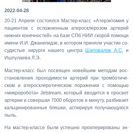
2022-04-28
20-21 Ап­ре­ля со­сто­ял­ся Ма­стер-класс «Атер­эк­то­мия у
па­ци­ен­тов с ослож­нен­ным ате­ро­скле­ро­зом ар­те­рий
ниж­них ко­неч­но­стей» на ба­зе СПб НИИ ско­рой по­мо­щи
име­ни И.И. Джа­не­лид­зе, в ко­то­ром при­ня­ли уча­стие со­
су­ди­стые хи­рур­ги на­ше­го цен­тра
Ша­по­ва­лов А.С.
и
Ишпу­ла­е­ва Л.Э.
Ма­стер-класс был по­свя­щен но­вей­шим ме­то­дам вос­
ста­нов­ле­ния про­хо­ди­мо­сти ар­те­рий при тром­бо­ти­че­
ском и ате­ро­скле­ро­ти­че­ском по­ра­же­нии с по­мо­щью
«мик­ро­ро­бо­та» Jetstream, ко­то­рый вво­дит­ся в про­свет
ар­те­рии и со­вер­шая 7000 обо­ро­тов в ми­ну­ту, раз­би­ва­ет
каль­ци­ни­ро­ван­ные бляш­ки, ас­пи­ри­руя по­лу­ча­ю­щу­ю­ся
пыль.
На ма­стер-клас­се бы­ли успеш­но про­опе­ри­ро­ва­ны эн­