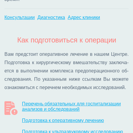
Консультации
Диагностика
Адрес клиники
Как подготовиться к операции
Вам пред­сто­ит опе­ра­тив­ное ле­че­ние в на­шем Цен­тре.
Под­го­тов­ка к хи­рур­ги­че­ско­му вме­ша­тель­ству за­клю­ча­
ет­ся в вы­пол­не­нии ком­плек­са пред­опе­ра­ци­он­но­го об­
сле­до­ва­ния. По ука­зан­ным ни­же ссыл­кам Вы мо­же­те
озна­ко­мить­ся с пе­реч­нем необ­хо­ди­мых ис­сле­до­ва­ний.
Перечень обязательных для госпитализации
анализов и обследований
Подготовка к оперативному лечению
Подготовка к ультразвуковому исследованию