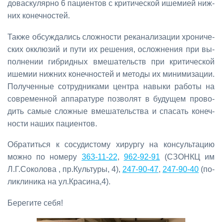
до­вас­ку­ляр­но 6 па­ци­ен­тов с кри­ти­че­ской ише­ми­ей ниж­
них ко­неч­но­стей.
Та­к­же об­суж­да­лись слож­но­сти ре­ка­на­ли­за­ции хро­ни­че­
ских ок­клю­зий и пу­ти их ре­ше­ния, ослож­не­ния при вы­
пол­не­нии ги­брид­ных вме­ша­тельств при кри­ти­че­ской
ише­мии ниж­них ко­неч­но­стей и ме­то­ды их ми­ни­ми­за­ции.
По­лу­чен­ные со­труд­ни­ка­ми цен­тра на­вы­ки ра­бо­ты на
со­вре­мен­ной ап­па­ра­ту­ре поз­во­лят в бу­ду­щем про­во­
дить са­мые слож­ные вме­ша­тель­ства и спа­сать ко­неч­
но­сти на­ших па­ци­ен­тов.
Об­ра­тить­ся к со­су­ди­сто­му хи­рур­гу на кон­суль­та­цию
мож­но по но­ме­ру
363-11-22
,
962-92-91
(СЗОНКЦ им
Л.Г.Со­ко­ло­ва , пр.Куль­ту­ры, 4),
247-90-47
,
247-90-40
(по­
ли­кли­ни­ка на ул.Кра­си­на,4).
Бе­ре­ги­те се­бя!