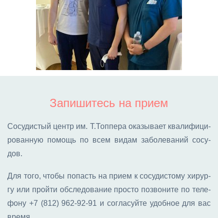
Запишитесь на прием
Со­су­ди­стый центр им. Т.Топ­пе­ра ока­зы­ва­ет ква­ли­фи­ци­
ро­ван­ную по­мощь по всем ви­дам за­бо­ле­ва­ний со­су­
дов.
Для то­го, что­бы по­пасть на при­ем к со­су­ди­сто­му хи­рур­
гу или прой­ти об­сле­до­ва­ние про­сто по­зво­ни­те по те­ле­
фо­ну
+7 (812) 962-92-91
и со­гла­суй­те удоб­ное для вас
вре­мя.