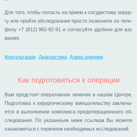
Для то­го, что­бы по­пасть на при­ем к со­су­ди­сто­му хи­рур­
гу или прой­ти об­сле­до­ва­ние про­сто по­зво­ни­те по те­ле­
фо­ну
+7 (812) 962-92-91
и со­гла­суй­те удоб­ное для вас
вре­мя.
Консультации
Диагностика
Адрес клиники
Как подготовиться к операции
Вам пред­сто­ит опе­ра­тив­ное ле­че­ние в на­шем Цен­тре.
Под­го­тов­ка к хи­рур­ги­че­ско­му вме­ша­тель­ству за­клю­ча­
ет­ся в вы­пол­не­нии ком­плек­са пред­опе­ра­ци­он­но­го об­
сле­до­ва­ния. По ука­зан­ным ни­же ссыл­кам Вы мо­же­те
озна­ко­мить­ся с пе­реч­нем необ­хо­ди­мых ис­сле­до­ва­ний.