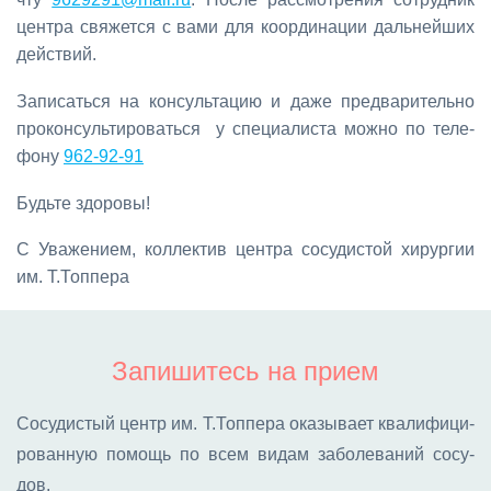
цен­тра свя­жет­ся с ва­ми для ко­ор­ди­на­ции даль­ней­ших
дей­ствий.
За­пи­сать­ся на кон­суль­та­цию и да­же пред­ва­ри­тель­но
про­кон­суль­ти­ро­вать­ся у спе­ци­а­ли­ста мож­но по те­ле­
фо­ну
962-92-91
Будь­те здо­ро­вы!
С Ува­же­ни­ем, кол­лек­тив цен­тра со­су­ди­стой хи­рур­гии
им. Т.Топ­пе­ра
Запишитесь на прием
Со­су­ди­стый центр им. Т.Топ­пе­ра ока­зы­ва­ет ква­ли­фи­ци­
ро­ван­ную по­мощь по всем ви­дам за­бо­ле­ва­ний со­су­
дов.