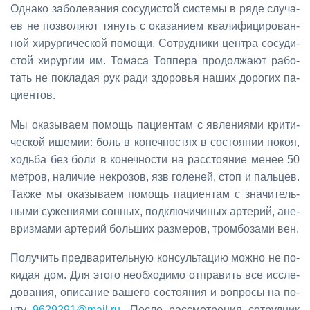
Од­на­ко за­бо­ле­ва­ния со­су­ди­стой си­сте­мы в ря­де слу­ча­
ев не поз­во­ля­ют тя­нуть с ока­за­ни­ем ква­ли­фи­ци­ро­ван­
ной хи­рур­ги­че­ской по­мо­щи. Со­труд­ни­ки цен­тра со­су­ди­
стой хи­рур­гии им. То­ма­са Топ­пе­ра про­дол­жа­ют ра­бо­
тать не по­кла­дая рук ра­ди здо­ро­вья на­ших до­ро­гих па­
ци­ен­тов.
Мы ока­зы­ва­ем по­мощь па­ци­ен­там с яв­ле­ни­я­ми кри­ти­
че­ской ише­мии: боль в ко­неч­но­стях в со­сто­я­нии по­коя,
ходь­ба без бо­ли в ко­неч­но­сти на рас­сто­я­ние ме­нее 50
мет­ров, на­ли­чие некро­зов, язв го­ле­ней, стоп и паль­цев.
Та­к­же мы ока­зы­ва­ем по­мощь па­ци­ен­там с зна­чи­тель­
ны­ми суже­ни­я­ми сон­ных, под­клю­чи­чи­ных ар­те­рий, ане­
вриз­ма­ми ар­те­рий боль­ших раз­ме­ров, тром­бо­за­ми вен.
По­лу­чить пред­ва­ри­тель­ную кон­суль­та­цию мож­но не по­
ки­дая дом. Для это­го необ­хо­ди­мо от­пра­вить все ис­сле­
до­ва­ния, опи­са­ние ва­ше­го со­сто­я­ния и во­про­сы на по­
чту
9629291@​mail.​ru
. По­сле рас­смот­ре­ния со­труд­ник