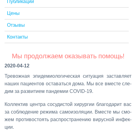
Публикации
Цены
Отзывы
Контакты
Мы продолжаем оказывать помощь!
2020-04-12
Тре­вож­ная эпи­де­мио­ло­ги­че­ская си­ту­а­ция за­став­ля­ет
на­ших па­ци­ен­тов оста­вать­ся до­ма. Мы все вме­сте сле­
дим за раз­ви­ти­ем пан­де­мии COVID-19.
Кол­лек­тив цен­тра со­су­ди­стой хи­рур­гии бла­го­да­рит вас
за со­блю­де­ние ре­жи­ма са­мо­изо­ля­ции. Вме­сте мы смо­
жем про­ти­во­сто­ять рас­про­стра­не­нию ви­рус­ной ин­фек­
ции.