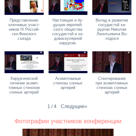
Пред­став­ле­ние
На­сто­я­щее и бу­
Вклад в раз­ви­тие
клю­че­вых участ­
ду­щее ев­ро­пей­
со­су­ди­стой хи­
ни­ков III Рос­сий­
ско­го об­ще­ства
рур­гии Ни­ко­лая
ско-Фин­ско­го
со­су­ди­стой и эн­
Леон­тье­ви­ча Во­
съез­да
до­вас­ку­ляр­ной
ло­до­ся
хи­рур­гии.
Хи­рур­ги­че­ской
Асимп­том­ные
Стен­ти­ро­ва­ние
ле­че­ние асимп­
сте­но­зы сон­ных
при асимп­том­ных
том­ных сте­но­зов
ар­те­рий
сте­но­зах сон­ных
сон­ных ар­те­рий
ар­те­рий
Сле­ду­щие
»
1
/
4
Фо­то­гра­фии участ­ни­ков кон­фе­рен­ции