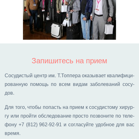
Запишитесь на прием
Со­су­ди­стый центр им. Т.Топ­пе­ра ока­зы­ва­ет ква­ли­фи­ци­
ро­ван­ную по­мощь по всем ви­дам за­бо­ле­ва­ний со­су­
дов.
Для то­го, что­бы по­пасть на при­ем к со­су­ди­сто­му хи­рур­
гу или прой­ти об­сле­до­ва­ние про­сто по­зво­ни­те по те­ле­
фо­ну
+7 (812) 962-92-91
и со­гла­суй­те удоб­ное для вас
вре­мя.