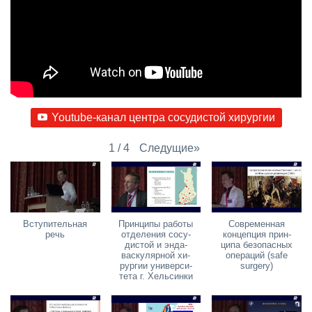
Youtube-ка­нал цен­тра со­су­ди­стой хи­рур­гии
Сле­ду­щие
»
1
/
4
Всту­пи­тель­ная
Прин­ци­пы ра­бо­ты
Со­вре­мен­ная
речь
от­де­ле­ния со­су­
кон­цеп­ция прин­
ди­стой и эн­да­
ци­па без­опас­ных
вас­ку­ляр­ной хи­
опе­ра­ций (safe
рур­гии уни­вер­си­
surgery)
те­та г. Хель­син­ки