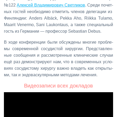
№122
Алек­сей Вла­ди­ми­ро­вич Свет­ли­ков
. Сре­ди по­чет­
ных го­стей необ­хо­ди­мо от­ме­тить чле­нов де­ле­га­ции из
Фин­лян­дии: Anders Albäck, Pekka Aho, Riikka Tulamo,
Maarit Venermo, Sani Laukontaus, а та­к­же спе­ци­аль­ный
гость из Гер­ма­нии — про­фес­сор Sebastian Debus.
В хо­де кон­фе­рен­ции бы­ли об­суж­де­ны мно­гие про­бле­
мы со­вре­мен­ной со­су­ди­стой хи­рур­гии. Пред­став­лен­
ные со­об­ще­ния и рас­смот­рен­ные кли­ни­че­ские слу­чаи
ещё раз де­мон­стри­ру­ют нам, что в со­вре­мен­ных усло­
ви­ях со­су­ди­сто­му хи­рур­гу важ­но вла­деть как от­кры­ты­
ми, так и эн­до­вас­ку­ляр­ны­ми ме­то­да­ми ле­че­ния.
Ви­део­за­пи­си всех до­кла­дов