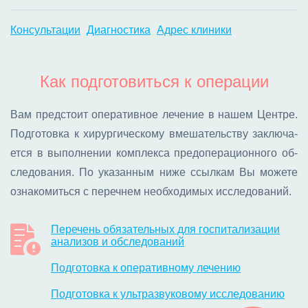
Консультации
Диагностика
Адрес клиники
Как подготовиться к операции
Вам пред­сто­ит опе­ра­тив­ное ле­че­ние в на­шем Цен­тре.
Под­го­тов­ка к хи­рур­ги­че­ско­му вме­ша­тель­ству за­клю­ча­
ет­ся в вы­пол­не­нии ком­плек­са пред­опе­ра­ци­он­но­го об­
сле­до­ва­ния. По ука­зан­ным ни­же ссыл­кам Вы мо­же­те
озна­ко­мить­ся с пе­реч­нем необ­хо­ди­мых ис­сле­до­ва­ний.
Перечень обязательных для госпитализации
анализов и обследований
Подготовка к оперативному лечению
Подготовка к ультразвуковому исследованию