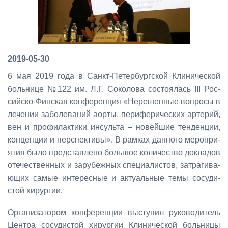
2019-05-30
6 мая 2019 го­да в Санкт-Пе­тер­бург­ской Кли­ни­че­ской
боль­ни­це №122 им. Л.Г. Со­ко­ло­ва со­сто­я­лась III Рос­
сий­ско-Фин­ская кон­фе­рен­ция «Нере­шен­ные во­про­сы в
ле­че­нии за­бо­ле­ва­ний аор­ты, пе­ри­фе­ри­че­ских ар­те­рий,
вен и про­фи­лак­ти­ки ин­суль­та – но­вей­шие тен­ден­ции,
кон­цеп­ции и пер­спек­ти­вы». В рам­ках дан­но­го ме­ро­при­
я­тия бы­ло пред­став­ле­но боль­шое ко­ли­че­ство до­кла­дов
оте­че­ствен­ных и за­ру­беж­ных спе­ци­а­ли­стов, за­тра­ги­ва­
ю­щих са­мые ин­те­рес­ные и ак­ту­аль­ные те­мы со­су­ди­
стой хи­рур­гии.
Ор­га­ни­за­то­ром кон­фе­рен­ции вы­сту­пил ру­ко­во­ди­тель
Цен­тра со­су­ди­стой хи­рур­гии Кли­ни­че­ской боль­ни­цы