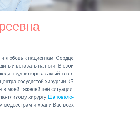
реевна
е и лю­бовь к па­ци­ен­там. Серд­це
хо­дить и вста­вать на но­ги. В свои
 лю­ди труд ко­то­рых са­мый глав­
цен­тра со­су­ди­стой хи­рур­гии КБ
 в мо­ей тя­же­лей­шей си­ту­а­ции.
­лант­ли­во­му хи­рур­гу
Ша­по­ва­ло­
сем мед­сест­рам и хра­ни Вас всех