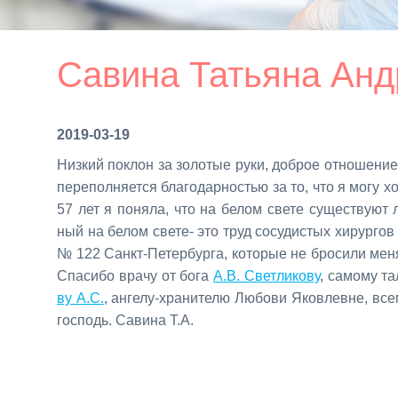
Савина Татьяна Анд
2019-03-19
Низ­кий по­клон за зо­ло­тые ру­ки, доб­рое от­но­ше­ни
пе­ре­пол­ня­ет­ся бла­го­дар­но­стью за то, что я мо­гу 
57 лет я по­ня­ла, что на бе­лом све­те су­ще­ству­ют
ный на бе­лом све­те- это труд со­су­ди­стых хи­рур­гов 
№ 122 Санкт-Пе­тер­бур­га, ко­то­рые не бро­си­ли ме­ня
Спа­си­бо вра­чу от бо­га
А.В. Свет­ли­ко­ву
, са­мо­му та
ву А.С.
, ан­ге­лу-хра­ни­те­лю Лю­бо­ви Яко­влевне, в
гос­подь. Са­ви­на Т.А.