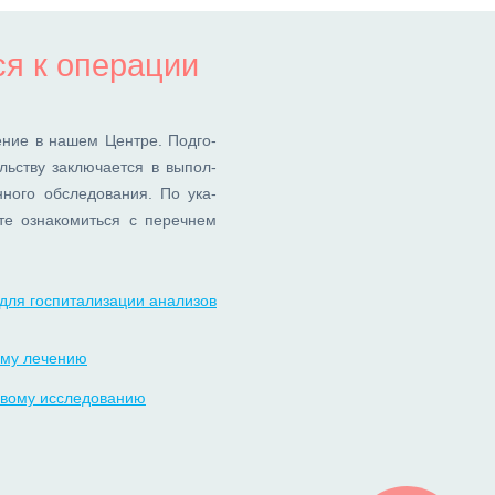
ся к операции
е­ние в на­шем Цен­тре. Под­го­
ель­ству за­клю­ча­ет­ся в вы­пол­
­но­го об­сле­до­ва­ния. По ука­
е озна­ко­мить­ся с пе­реч­нем
для госпитализации анализов
ому лечению
ковому исследованию