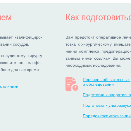
ием
Как подготовить
ы­ва­ет ква­ли­фи­ци­ро­
Вам пред­сто­ит опе­ра­тив­ное ле­ч
ва­ний со­су­дов.
тов­ка к хи­рур­ги­че­ско­му вме­ша­т
не­нии ком­плек­са пред­опе­ра­ци­он
о­су­ди­сто­му хи­рур­гу
зан­ным ни­же ссыл­кам Вы мо­же­т
­зво­ни­те по те­ле­фо­
необ­хо­ди­мых ис­сле­до­ва­ний.
об­ное для вас вре­мя.
Перечень обязательных 
и обследований
с клиники
Подготовка к оперативн
Подготовка к ультразву
Порядок госпитализации