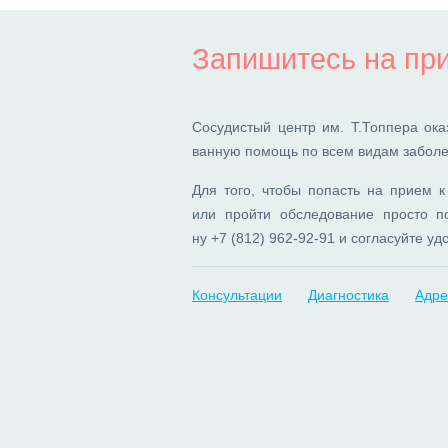
Запишитесь на пр
Со­су­ди­стый центр им. Т.Топ­пе­ра ока­з
ван­ную по­мощь по всем ви­дам за­бо­ле­
Для то­го, что­бы по­пасть на при­ем к с
или прой­ти об­сле­до­ва­ние про­сто по
ну
+7 (812) 962-92-91
и со­гла­суй­те уд
Консультации
Диагностика
Адре