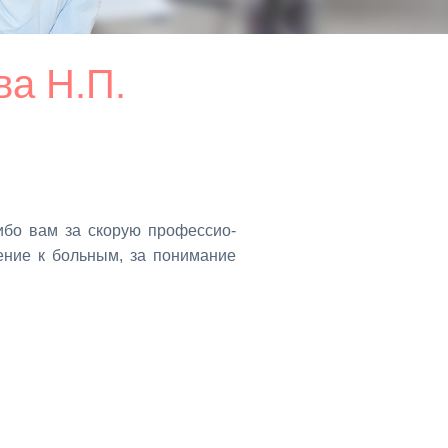
ва Н.П.
и­бо вам за ско­рую про­фес­си­о­
е­ние к боль­ным, за по­ни­ма­ние