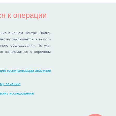
ся к операции
е­ние в на­шем Цен­тре. Под­го­
ель­ству за­клю­ча­ет­ся в вы­пол­
­но­го об­сле­до­ва­ния. По ука­
е озна­ко­мить­ся с пе­реч­нем
для госпитализации анализов
ому лечению
ковому исследованию