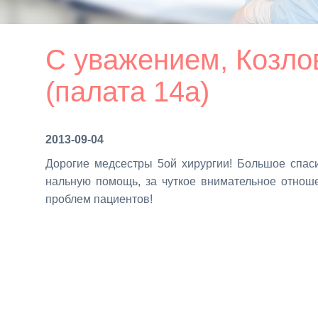
С уважением, Козло
(палата 14а)
2013-09-04
До­ро­гие мед­сест­ры 5ой хи­рур­гии! Боль­шое спа­с
наль­ную по­мощь, за чут­кое вни­ма­тель­ное от­но­ш
про­блем па­ци­ен­тов!