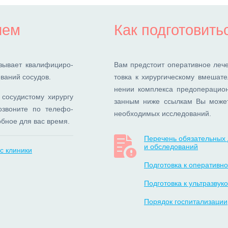
ием
Как подготовить
ы­ва­ет ква­ли­фи­ци­ро­
Вам пред­сто­ит опе­ра­тив­ное ле­ч
ва­ний со­су­дов.
тов­ка к хи­рур­ги­че­ско­му вме­ша­т
не­нии ком­плек­са пред­опе­ра­ци­он
о­су­ди­сто­му хи­рур­гу
зан­ным ни­же ссыл­кам Вы мо­же­т
­зво­ни­те по те­ле­фо­
необ­хо­ди­мых ис­сле­до­ва­ний.
об­ное для вас вре­мя.
Перечень обязательных 
и обследований
с клиники
Подготовка к оперативн
Подготовка к ультразву
Порядок госпитализации