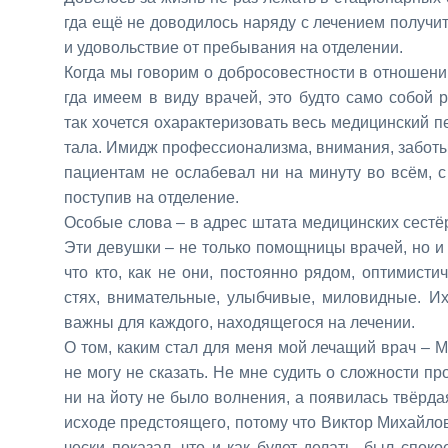
гда ещё не до­во­ди­лось на­ря­ду с ле­че­ни­ем по­лу­чит
и удо­воль­ствие от пре­бы­ва­ния на от­де­ле­нии.
Ко­гда мы го­во­рим о доб­ро­со­вест­но­сти в от­но­ше­н
гда име­ем в ви­ду вра­чей, это буд­то са­мо со­бой ра­
так хо­чет­ся оха­рак­те­ри­зо­вать весь ме­ди­цин­ский п
та­ла. Имидж про­фес­си­о­на­лиз­ма, вни­ма­ния, за­бо­ты
па­ци­ен­там не осла­бе­вал ни на ми­ну­ту во всём, с
по­сту­пив на от­де­ле­ние.
Осо­бые сло­ва – в ад­рес шта­та ме­ди­цин­ских се­стёр,
Эти де­вуш­ки – не толь­ко по­мощ­ни­цы вра­чей, но и п
что кто, как не они, по­сто­ян­но ря­дом, оп­ти­ми­стич
стях, вни­ма­тель­ные, улыб­чи­вые, ми­ло­вид­ные. И
важ­ны для каж­до­го, на­хо­дя­ще­го­ся на ле­че­нии.
О том, ка­ким стал для ме­ня мой ле­ча­щий врач – Ме
не мо­гу не ска­зать. Не мне су­дить о слож­но­сти про­
ни на йо­ту не бы­ло вол­не­ния, а по­яви­лась твёр­дая
ис­хо­де пред­сто­я­ще­го, по­то­му что Вик­тор Ми­хай­ло
че­ски по­ка­зал, что и как бу­дет де­лать, был спо­ко