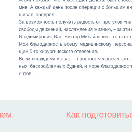
мне. А каж­дый день по­сле опе­ра­ции с боль­шим вни
ши­вал, обод­рял…
За воз­мож­ность по­лу­чать ра­дость от про­гу­лок «на
сво­бо­ды дви­же­ний, на­сла­жде­ния жиз­нью, – за эт
Вла­ди­ми­ро­вич, Вас, Вик­тор Ми­хай­ло­вич – от все­го
Моя бла­го­дар­ность все­му ме­ди­цин­ско­му пер­со­на
щим 5-го хи­рур­ги­че­ско­го от­де­ле­ния.
Всем и каж­до­му из вас – про­сто­го че­ло­ве­че­ско­го 
ных, бес­про­блем­ных буд­ней, и мо­ре бла­го­дар­но­ст
ен­тов.
ием
Как подготовить