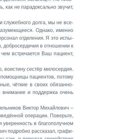
ь, как не па­ра­док­саль­но зву­чит,
ии слу­жеб­но­го дол­га, мы не все­
зу­ме­ю­ще­е­ся. Од­на­ко, имен­но
ер­со­нал от­де­ле­ния. Я это ис­пы­
, доб­ро­сер­де­чия в от­но­ше­нии к
 чем встре­ча­ет­ся Ваш па­ци­ент,
 во­ис­ти­ну се­стёр ми­ло­сер­дия.
о­мощ­ни­цы па­ци­ен­тов, по­то­му
­ные, чёт­кие в сво­их обя­зан­но­
х вни­ма­ние и под­держ­ка очень
ль­ни­ков Вик­тор Ми­хай­ло­вич –
ве­дён­ной опе­ра­ции. По­верь­те,
 уве­рен­ность в бла­го­по­луч­ном
­вич по­дроб­но рас­ска­зал, гра­фи­
­ен сам, и пе­ре­дал спо­кой­ствие