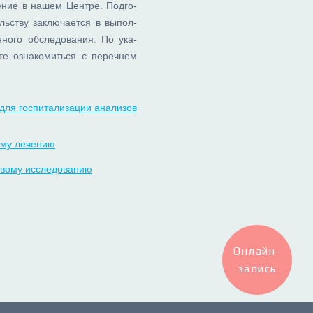
е­ние в на­шем Цен­тре. Под­го­
ель­ству за­клю­ча­ет­ся в вы­пол­
­но­го об­сле­до­ва­ния. По ука­
е озна­ко­мить­ся с пе­реч­нем
для госпитализации анализов
ому лечению
ковому исследованию
Онлайн-
запись