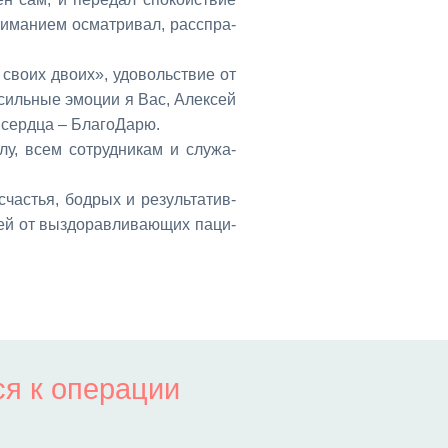
­ма­ни­ем осмат­ри­вал, рас­спра­
 сво­их дво­их», удо­воль­ствие от
и силь­ные эмо­ции я Вас, Алек­сей
 серд­ца – Бла­го­Да­рю.
­лу, всем со­труд­ни­кам и слу­жа­
сча­стья, бод­рых и ре­зуль­та­тив­
ей от вы­здо­рав­ли­ва­ю­щих па­ци­
ся к операции