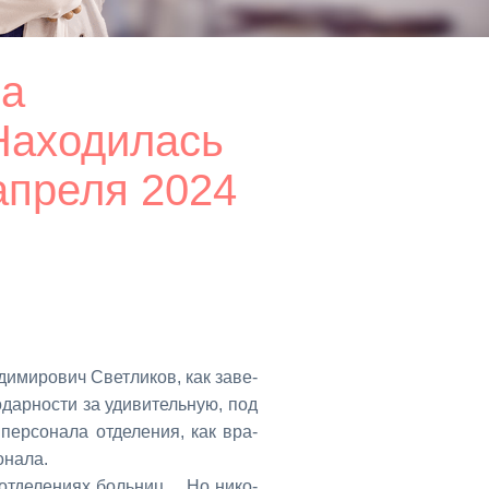
на
 Находилась
апреля 2024
и­ми­ро­вич Свет­ли­ков, как за­ве­
о­дар­но­сти за уди­ви­тель­ную, под
пер­со­на­ла от­де­ле­ния, как вра­
­на­ла.
от­де­ле­ни­ях боль­ниц… Но ни­ко­