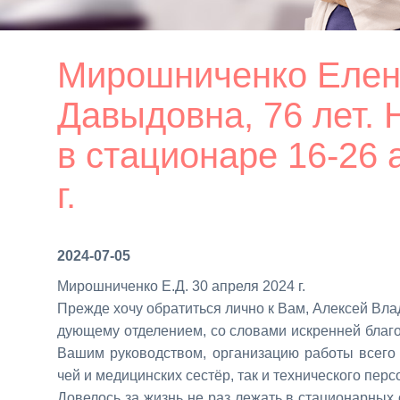
Мирошниченко Еле
Давыдовна, 76 лет.
в стационаре 16-26 
г.
2024-07-05
Ми­рош­ни­чен­ко Е.Д. 30 ап­ре­ля 2024 г.
Пре­жде хо­чу об­ра­тить­ся лич­но к Вам, Алек­сей Вла­д
ду­ю­ще­му от­де­ле­ни­ем, со сло­ва­ми ис­крен­ней бла­г
Ва­шим ру­ко­вод­ством, ор­га­ни­за­цию ра­бо­ты все­го 
чей и ме­ди­цин­ских се­стёр, так и тех­ни­че­ско­го пер­со
До­ве­лось за жизнь не раз ле­жать в ста­ци­о­нар­ных 