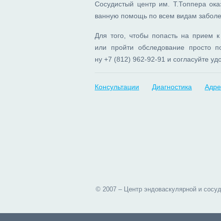
Со­су­ди­стый центр им. Т.Топ­пе­ра ока­з
ван­ную по­мощь по всем ви­дам за­бо­ле­
Для то­го, что­бы по­пасть на при­ем к с
или прой­ти об­сле­до­ва­ние про­сто по
ну
+7 (812) 962-92-91
и со­гла­суй­те уд
Консультации
Диагностика
Адре
©
2007
–
Центр эндоваскулярной и сосуд