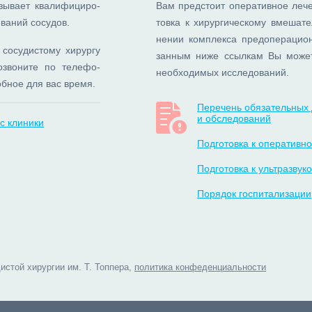
ы­ва­ет ква­ли­фи­ци­ро­
Вам пред­сто­ит опе­ра­тив­ное ле­ч
ва­ний со­су­дов.
тов­ка к хи­рур­ги­че­ско­му вме­ша­т
не­нии ком­плек­са пред­опе­ра­ци­он
о­су­ди­сто­му хи­рур­гу
зан­ным ни­же ссыл­кам Вы мо­же­т
­зво­ни­те по те­ле­фо­
необ­хо­ди­мых ис­сле­до­ва­ний.
об­ное для вас вре­мя.
Перечень обязательных 
и обследований
с клиники
Подготовка к оперативн
Подготовка к ультразву
Порядок госпитализации
истой хирургии им. Т. Топпера
,
политика конфеденциальности