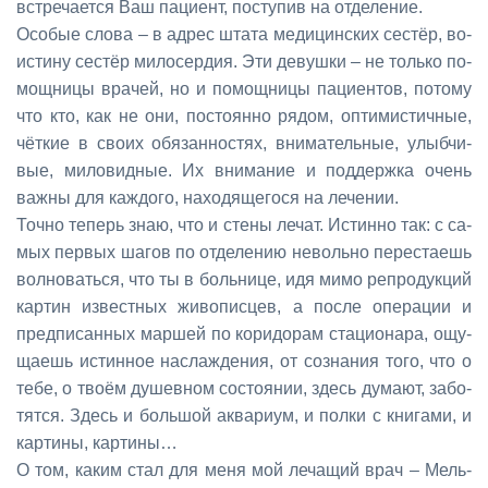
встре­ча­ет­ся Ваш па­ци­ент, по­сту­пив на от­де­ле­ние.
Осо­бые сло­ва – в ад­рес шта­та ме­ди­цин­ских се­стёр, во­
ис­ти­ну се­стёр ми­ло­сер­дия. Эти де­вуш­ки – не толь­ко по­
мощ­ни­цы вра­чей, но и по­мощ­ни­цы па­ци­ен­тов, по­то­му
что кто, как не они, по­сто­ян­но ря­дом, оп­ти­ми­стич­ные,
чёт­кие в сво­их обя­зан­но­стях, вни­ма­тель­ные, улыб­чи­
вые, ми­ло­вид­ные. Их вни­ма­ние и под­держ­ка очень
важ­ны для каж­до­го, на­хо­дя­ще­го­ся на ле­че­нии.
Точ­но те­перь знаю, что и сте­ны ле­чат. Ис­тин­но так: с са­
мых пер­вых ша­гов по от­де­ле­нию неволь­но пе­ре­ста­ешь
вол­но­вать­ся, что ты в боль­ни­це, идя ми­мо ре­про­дук­ций
кар­тин из­вест­ных жи­во­пис­цев, а по­сле опе­ра­ции и
пред­пи­сан­ных мар­шей по ко­ри­до­рам ста­ци­о­на­ра, ощу­
ща­ешь ис­тин­ное на­сла­жде­ния, от со­зна­ния то­го, что о
те­бе, о тво­ём ду­шев­ном со­сто­я­нии, здесь ду­ма­ют, за­бо­
тят­ся. Здесь и боль­шой ак­ва­ри­ум, и пол­ки с кни­га­ми, и
кар­ти­ны, кар­ти­ны…
О том, ка­ким стал для ме­ня мой ле­ча­щий врач – Мель­