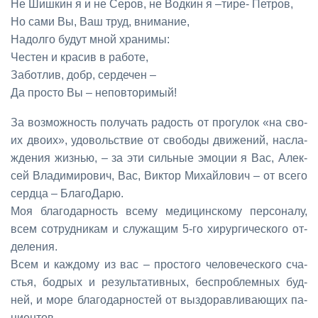
Не Шиш­кин я и не Се­ров, не Вод­кин я –ти­ре- Пет­ров,
Но са­ми Вы, Ваш труд, вни­ма­ние,
На­дол­го бу­дут мной хра­ни­мы:
Че­стен и кра­сив в ра­бо­те,
За­бот­лив, добр, сер­де­чен –
Да про­сто Вы – непо­вто­ри­мый!
За воз­мож­ность по­лу­чать ра­дость от про­гу­лок «на сво­
их дво­их», удо­воль­ствие от сво­бо­ды дви­же­ний, на­сла­
жде­ния жиз­нью, – за эти силь­ные эмо­ции я Вас, Алек­
сей Вла­ди­ми­ро­вич, Вас, Вик­тор Ми­хай­ло­вич – от все­го
серд­ца – Бла­го­Да­рю.
Моя бла­го­дар­ность все­му ме­ди­цин­ско­му пер­со­на­лу,
всем со­труд­ни­кам и слу­жа­щим 5-го хи­рур­ги­че­ско­го от­
де­ле­ния.
Всем и каж­до­му из вас – про­сто­го че­ло­ве­че­ско­го сча­
стья, бод­рых и ре­зуль­та­тив­ных, бес­про­блем­ных буд­
ней, и мо­ре бла­го­дар­но­стей от вы­здо­рав­ли­ва­ю­щих па­
ци­ен­тов.