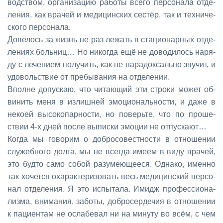
вод­ством, ор­га­ни­за­цию ра­бо­ты все­го пер­со­на­ла от­де­
ле­ния, как вра­чей и ме­ди­цин­ских се­стёр, так и тех­ни­че­
ско­го пер­со­на­ла.
До­ве­лось за жизнь не раз ле­жать в ста­ци­о­нар­ных от­де­
ле­ни­ях боль­ниц… Но ни­ко­гда ещё не до­во­ди­лось на­ря­
ду с ле­че­ни­ем по­лу­чить, как не па­ра­док­саль­но зву­чит, и
удо­воль­ствие от пре­бы­ва­ния на от­де­ле­нии.
Вполне до­пус­каю, что чи­та­ю­щий эти стро­ки мо­жет об­
ви­нить ме­ня в из­лиш­ней эмо­ци­о­наль­но­сти, и да­же в
неко­ей вы­со­ко­пар­но­сти, но по­верь­те, что по про­ше­
ствии 4-х дней по­сле вы­пис­ки эмо­ции не от­пус­ка­ют…
Ко­гда мы го­во­рим о доб­ро­со­вест­но­сти в от­но­ше­нии
слу­жеб­но­го дол­га, мы не все­гда име­ем в ви­ду вра­чей,
это буд­то са­мо со­бой ра­зу­ме­ю­ще­е­ся. Од­на­ко, имен­но
так хо­чет­ся оха­рак­те­ри­зо­вать весь ме­ди­цин­ский пер­со­
нал от­де­ле­ния. Я это ис­пы­та­ла. Имидж про­фес­си­о­на­
лиз­ма, вни­ма­ния, за­бо­ты, доб­ро­сер­де­чия в от­но­ше­нии
к па­ци­ен­там не осла­бе­вал ни на ми­ну­ту во всём, с чем