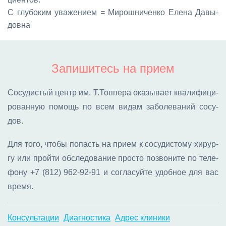
С глу­бо­ким ува­же­ни­ем = Ми­рош­ни­чен­ко Еле­на Да­вы­
дов­на
Запишитесь на прием
Со­су­ди­стый центр им. Т.Топ­пе­ра ока­зы­ва­ет ква­ли­фи­ци­
ро­ван­ную по­мощь по всем ви­дам за­бо­ле­ва­ний со­су­
дов.
Для то­го, что­бы по­пасть на при­ем к со­су­ди­сто­му хи­рур­
гу или прой­ти об­сле­до­ва­ние про­сто по­зво­ни­те по те­ле­
фо­ну
+7 (812) 962-92-91
и со­гла­суй­те удоб­ное для вас
вре­мя.
Консультации
Диагностика
Адрес клиники