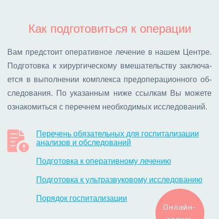
Как подготовиться к операции
Вам пред­сто­ит опе­ра­тив­ное ле­че­ние в на­шем Цен­тре.
Под­го­тов­ка к хи­рур­ги­че­ско­му вме­ша­тель­ству за­клю­ча­
ет­ся в вы­пол­не­нии ком­плек­са пред­опе­ра­ци­он­но­го об­
сле­до­ва­ния. По ука­зан­ным ни­же ссыл­кам Вы мо­же­те
озна­ко­мить­ся с пе­реч­нем необ­хо­ди­мых ис­сле­до­ва­ний.
Перечень обязательных для госпитализации
анализов и обследований
Подготовка к оперативному лечению
Подготовка к ультразвуковому исследованию
Порядок госпитализации
Онлайн-