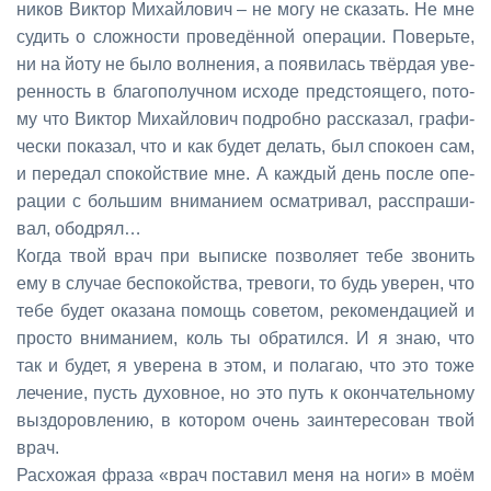
ни­ков Вик­тор Ми­хай­ло­вич – не мо­гу не ска­зать. Не мне
су­дить о слож­но­сти про­ве­дён­ной опе­ра­ции. По­верь­те,
ни на йо­ту не бы­ло вол­не­ния, а по­яви­лась твёр­дая уве­
рен­ность в бла­го­по­луч­ном ис­хо­де пред­сто­я­ще­го, по­то­
му что Вик­тор Ми­хай­ло­вич по­дроб­но рас­ска­зал, гра­фи­
че­ски по­ка­зал, что и как бу­дет де­лать, был спо­ко­ен сам,
и пе­ре­дал спо­кой­ствие мне. А каж­дый день по­сле опе­
ра­ции с боль­шим вни­ма­ни­ем осмат­ри­вал, рас­спра­ши­
вал, обод­рял…
Ко­гда твой врач при вы­пис­ке поз­во­ля­ет те­бе зво­нить
ему в слу­чае бес­по­кой­ства, тре­во­ги, то будь уве­рен, что
те­бе бу­дет ока­за­на по­мощь со­ве­том, ре­ко­мен­да­ци­ей и
про­сто вни­ма­ни­ем, коль ты об­ра­тил­ся. И я знаю, что
так и бу­дет, я уве­ре­на в этом, и по­ла­гаю, что это то­же
ле­че­ние, пусть ду­хов­ное, но это путь к окон­ча­тель­но­му
вы­здо­ров­ле­нию, в ко­то­ром очень за­ин­те­ре­со­ван твой
врач.
Рас­хо­жая фра­за «врач по­ста­вил ме­ня на но­ги» в мо­ём