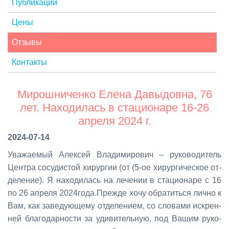
Публикации
Цены
Отзывы
Контакты
Мирошниченко Елена Давыдовна, 76
лет. Находилась в стационаре 16-26
апреля 2024 г.
2024-07-14
Ува­жа­е­мый Алек­сей Вла­ди­ми­ро­вич – ру­ко­во­ди­тель
Цен­тра со­су­ди­стой хи­рур­гии (от (5-ое хи­рур­ги­че­ское от­
де­ле­ние). Я на­хо­ди­лась на ле­че­нии в ста­ци­о­на­ре с 16
по 26 ап­ре­ля 2024­го­да.Пре­жде хо­чу об­ра­тить­ся лич­но к
Вам, как за­ве­ду­ю­ще­му от­де­ле­ни­ем, со сло­ва­ми ис­крен­
ней бла­го­дар­но­сти за уди­ви­тель­ную, под Ва­шим ру­ко­