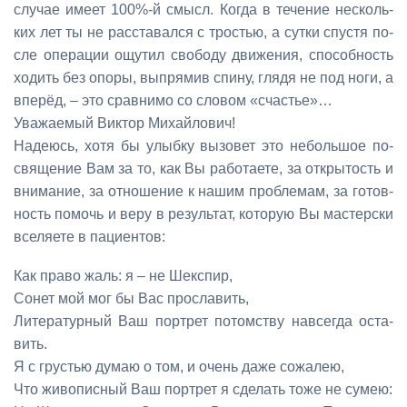
слу­чае име­ет 100%-й смысл. Ко­гда в те­че­ние несколь­
ких лет ты не рас­ста­вал­ся с тро­стью, а сут­ки спу­стя по­
сле опе­ра­ции ощу­тил сво­бо­ду дви­же­ния, спо­соб­ность
хо­дить без опо­ры, вы­пря­мив спи­ну, гля­дя не под но­ги, а
впе­рёд, – это срав­ни­мо со сло­вом «сча­стье»…
Ува­жа­е­мый Вик­тор Ми­хай­ло­вич!
На­де­юсь, хо­тя бы улыб­ку вы­зо­вет это неболь­шое по­
свя­ще­ние Вам за то, как Вы ра­бо­та­е­те, за от­кры­тость и
вни­ма­ние, за от­но­ше­ние к на­шим про­бле­мам, за го­тов­
ность по­мочь и ве­ру в ре­зуль­тат, ко­то­рую Вы ма­стер­ски
все­ля­е­те в па­ци­ен­тов:
Как пра­во жаль: я – не Шекс­пир,
Со­нет мой мог бы Вас про­сла­вить,
Ли­те­ра­тур­ный Ваш порт­рет потом­ству на­все­гда оста­
вить.
Я с гру­стью ду­маю о том, и очень да­же со­жа­лею,
Что жи­во­пис­ный Ваш порт­рет я сде­лать то­же не су­мею: