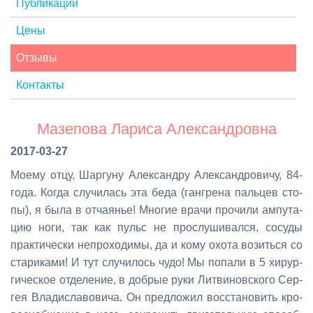
Публикации
Цены
Отзывы
Контакты
Мазепова Лариса Александровна
2017-03-27
Мо­е­му от­цу, Шар­гу­ну Алек­сан­дру Алек­сан­дро­ви­чу, 84­
го­да. Ко­гда слу­чи­лась эта бе­да (ган­гре­на паль­цев сто­
пы), я бы­ла в от­ча­я­нье! Мно­гие вра­чи про­чи­ли ам­пу­та­
цию но­ги, так как пульс не про­слу­ши­вал­ся, со­су­ды
прак­ти­че­ски непро­хо­ди­мы, да и ко­му охо­та во­зить­ся со
ста­ри­ка­ми! И тут слу­чи­лось чу­до! Мы по­па­ли в 5 хи­рур­
ги­че­ское от­де­ле­ние, в доб­рые ру­ки Лит­ви­нов­ско­го Сер­
гея Вла­ди­сла­во­ви­ча. Он пред­ло­жил вос­ста­но­вить кро­