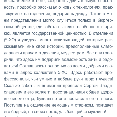
во­снаб­же­ние в но­ге, со­хра­нить дви­га­тель­ную спо­соб­
ность, по­дроб­но рас­ска­зал о но­вых тех­но­ло­ги­ях, прак­
ти­ку­е­мых на от­де­ле­нии, по­да­рил на­деж­ду! Та­кое в мо­
ем пред­став­ле­нии мог­ло слу­чить­ся толь­ко в бюр­гер­
ском об­ще­стве, где за­бо­та о лю­дях, осо­бен­но о ста­ри­
ках, яв­ля­ет­ся го­су­дар­ствен­ной цен­но­стью. В от­де­ле­нии
(5-ХО) я уви­де­ла мно­го по­жи­лых лю­дей, ко­то­рые рас­
ска­зы­ва­ли мне свои ис­то­рии, пре­ис­пол­нен­ные бла­го­
дар­но­сти вра­чам от­де­ле­ния, мед­сест­рам. Все они го­во­
ри­ли, что здесь им по­да­ри­ли воз­мож­ность жить и ра­до­
вать­ся! Со­гла­ша­юсь пол­но­стью со все­ми доб­ры­ми сло­
ва­ми в ад­рес кол­лек­ти­ва 5-ХО! Здесь ра­бо­та­ют про­
фес­си­о­на­лы, чьи ум­ные и доб­рые ру­ки тво­рят чу­де­са!
Сколь­ко за­бо­ты и вни­ма­ния про­яви­ли Сер­гей Вла­ди­
сла­во­вич и его кол­ле­ги, вос­ста­нав­ли­вая об­щее здо­ро­
вье мо­е­го от­ца, бук­валь­но они по­ста­ви­ли его на но­ги.
По­сту­пив на от­де­ле­ние немощ­ным ста­ри­ком, по­ки­да­ет
его бод­рый, на сво­их но­гах, улы­ба­ю­щий­ся муж­чи­на!