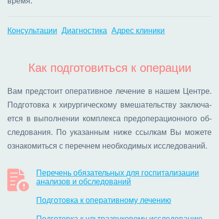
вре­мя.
Консультации
Диагностика
Адрес клиники
Как подготовиться к операции
Вам пред­сто­ит опе­ра­тив­ное ле­че­ние в на­шем Цен­тре.
Под­го­тов­ка к хи­рур­ги­че­ско­му вме­ша­тель­ству за­клю­ча­
ет­ся в вы­пол­не­нии ком­плек­са пред­опе­ра­ци­он­но­го об­
сле­до­ва­ния. По ука­зан­ным ни­же ссыл­кам Вы мо­же­те
озна­ко­мить­ся с пе­реч­нем необ­хо­ди­мых ис­сле­до­ва­ний.
Перечень обязательных для госпитализации
анализов и обследований
Подготовка к оперативному лечению
Подготовка к ультразвуковому исследованию