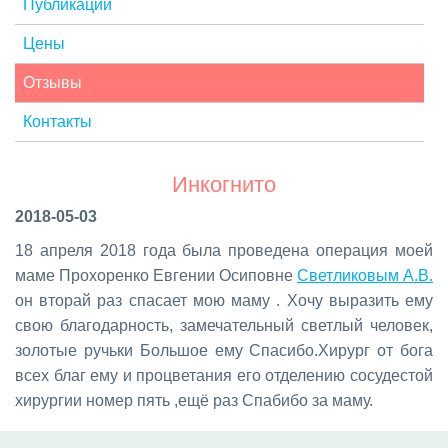
Публикации
Цены
Отзывы
Контакты
Инкогнито
2018-05-03
18 ап­ре­ля 2018 го­да бы­ла про­ве­де­на опе­ра­ция мо­ей
ма­ме Про­хо­рен­ко Ев­ге­нии Оси­повне
Свет­ли­ко­вым А.В.
он вто­рай раз спа­са­ет мою ма­му . Хо­чу вы­ра­зить ему
свою бла­го­дар­ность, за­ме­ча­тель­ный свет­лый че­ло­век,
зо­ло­тые ру­чь­ки Боль­шое ему Спа­си­бо.Хи­рург от бо­га
всех благ ему и про­цве­та­ния его от­де­ле­нию со­су­де­стой
хи­рур­гии но­мер пять ,ещё раз Спа­бибо за ма­му.