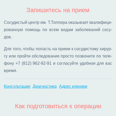
Запишитесь на прием
Со­су­ди­стый центр им. Т.Топ­пе­ра ока­зы­ва­ет ква­ли­фи­ци­
ро­ван­ную по­мощь по всем ви­дам за­бо­ле­ва­ний со­су­
дов.
Для то­го, что­бы по­пасть на при­ем к со­су­ди­сто­му хи­рур­
гу или прой­ти об­сле­до­ва­ние про­сто по­зво­ни­те по те­ле­
фо­ну
+7 (812) 962-92-91
и со­гла­суй­те удоб­ное для вас
вре­мя.
Консультации
Диагностика
Адрес клиники
Как подготовиться к операции