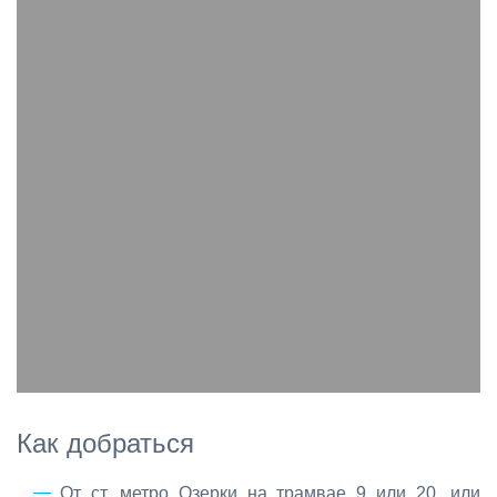
Как до­брать­ся
От ст. мет­ро Озер­ки на трам­вае 9 или 20, или