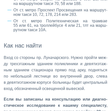
на марш­рут­ном так­си 70, 58 или 188.
От ст. мет­ро Про­спект Про­све­ще­ния на марш­рут­
ном так­си 10, 72, 178, 214 или 283.
От ст. мет­ро По­ли­тех­ни­че­ская на трам­вае
55 или 61, на трол­лей­бу­се 4 или 21, тлт на марш­
рут­ном так­си 10А.
Как нас най­ти
Вход со сто­ро­ны пр. Лу­на­чар­ско­го. Нуж­но прой­ти меж­
ду трех­этаж­ным зда­ни­ем по­ли­кли­ни­ки и де­вя­ти­этаж­
ным зда­ни­ем ста­ци­о­на­ра пря­мо под ар­ку, под­нять­ся
по неболь­шой лест­ни­це во внут­рен­ний двор, сле­ва
в де­вя­ти­этаж­ном кор­пу­се боль­ни­цы бу­дет цен­траль­ный
вход, обо­зна­чен­ный осве­щен­ной вы­вес­кой.
Ес­ли вы за­пи­са­ны на кон­суль­та­цию или ди­а­гно­
сти­че­ское ис­сле­до­ва­ние к на­ше­му спе­ци­а­ли­сту,