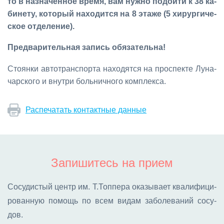
то в на­зна­чен­ное вре­мя, вам нуж­но по­дой­ти к 38 ка­
би­не­ту, ко­то­рый на­хо­дит­ся на 8 эта­же (5 хи­рур­ги­че­
ское от­де­ле­ние).
Пред­ва­ри­тель­ная за­пись обя­за­тель­на!
Сто­ян­ки ав­то­транс­пор­та на­хо­дят­ся на про­спек­те Лу­на­
чар­ско­го и внут­ри боль­нич­но­го ком­плек­са.
Распечатать контактные данные
Запишитесь на прием
Со­су­ди­стый центр им. Т.Топ­пе­ра ока­зы­ва­ет ква­ли­фи­ци­
ро­ван­ную по­мощь по всем ви­дам за­бо­ле­ва­ний со­су­
дов.