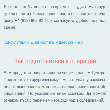
Для то­го, что­бы по­пасть на при­ем к со­су­ди­сто­му хи­рур­
гу или прой­ти об­сле­до­ва­ние про­сто по­зво­ни­те по те­ле­
фо­ну
+7 (812) 962-92-91
и со­гла­суй­те удоб­ное для вас
вре­мя.
Консультации
Диагностика
Адрес клиники
Как подготовиться к операции
Вам пред­сто­ит опе­ра­тив­ное ле­че­ние в на­шем Цен­тре.
Под­го­тов­ка к хи­рур­ги­че­ско­му вме­ша­тель­ству за­клю­ча­
ет­ся в вы­пол­не­нии ком­плек­са пред­опе­ра­ци­он­но­го об­
сле­до­ва­ния. По ука­зан­ным ни­же ссыл­кам Вы мо­же­те
озна­ко­мить­ся с пе­реч­нем необ­хо­ди­мых ис­сле­до­ва­ний.